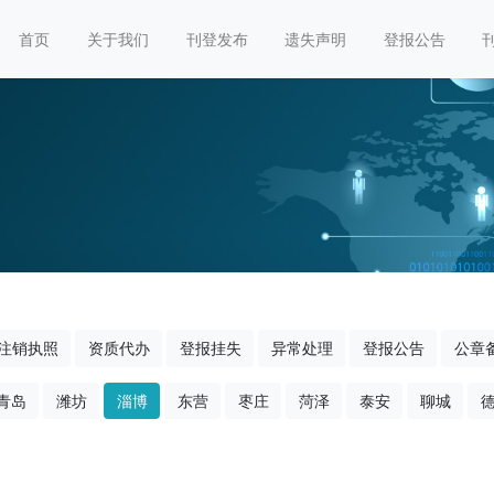
首页
关于我们
刊登发布
遗失声明
登报公告
注销执照
资质代办
登报挂失
异常处理
登报公告
公章
青岛
潍坊
淄博
东营
枣庄
菏泽
泰安
聊城